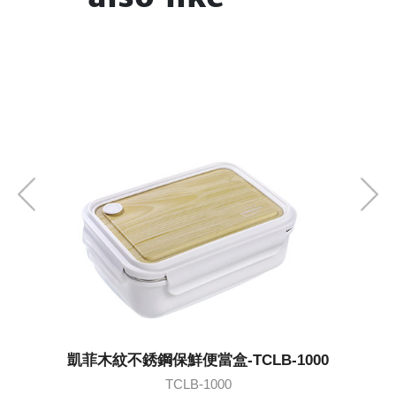
凱菲木紋不銹鋼保鮮便當盒-TCLB-1000
不銹
TCLB-1000