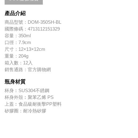
產品介紹
商品型號：
DOM-350SH-BL
國際條碼：
4713112151329
容量：
350ml
口徑：
7.9cm
尺寸：
12×13×12cm
重量：
204g
箱入數：
12入
銷售通路：
官方購物網
瓶身材質
杯身︰SUS304不銹鋼
杯身外殼︰聚苯乙烯 PS
上蓋︰食品級耐衝擊PP塑料
矽膠圈：耐冷熱矽膠